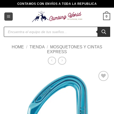
Saltar
CONTAMOS CON ENVÍOS A TODA LA REPUBLICA
al
contenido
0
Búsqueda
de
productos
HOME
/
TIENDA
/
MOSQUETONES Y CINTAS
EXPRESS
Añadir
a la
lista de
deseos