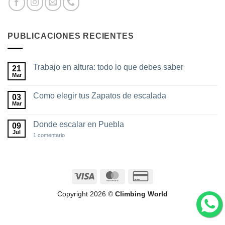
PUBLICACIONES RECIENTES
Trabajo en altura: todo lo que debes saber
21
Mar
No
hay
comentarios
Como elegir tus Zapatos de escalada
03
en
Trabajo
Mar
No
en
hay
altura:
comentarios
todo
Donde escalar en Puebla
09
en
lo
Como
Jul
en
1 comentario
que
elegir
Donde
debes
tus
escalar
saber
Zapatos
en
de
Puebla
escalada
Visa
MasterCard
Credit
Card
Copyright 2026 ©
Climbing World
2