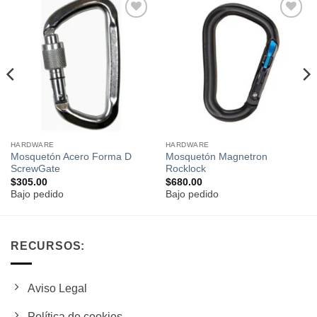
Añadir
Añadir
a la
a la
lista de
lista de
deseos
deseos
HARDWARE
HARDWARE
Mosquetón Acero Forma D
Mosquetón Magnetron
ScrewGate
Rocklock
$
305.00
$
680.00
Bajo pedido
Bajo pedido
RECURSOS:
Aviso Legal
Política de cookies