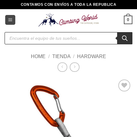
Saltar
CONTAMOS CON ENVÍOS A TODA LA REPUBLICA
al
contenido
0
Búsqueda
de
productos
HOME
/
TIENDA
/
HARDWARE
Añadir
a la
lista de
deseos