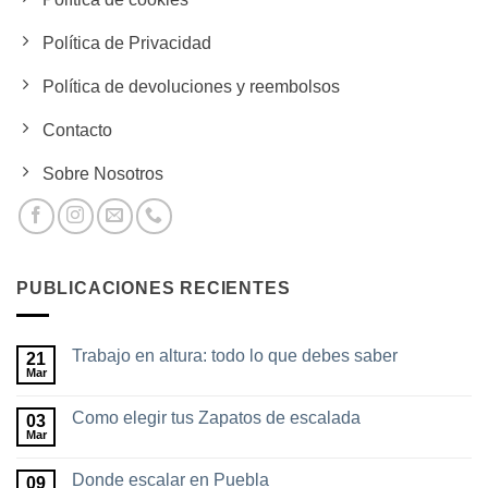
Política de Privacidad
Política de devoluciones y reembolsos
Contacto
Sobre Nosotros
PUBLICACIONES RECIENTES
Trabajo en altura: todo lo que debes saber
21
Mar
No
hay
comentarios
Como elegir tus Zapatos de escalada
03
en
Trabajo
Mar
No
en
hay
altura:
comentarios
todo
Donde escalar en Puebla
09
en