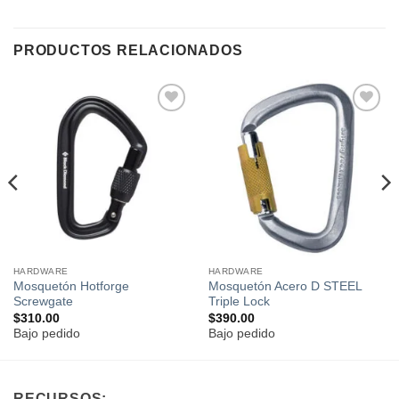
PRODUCTOS RELACIONADOS
Añadir
Añadir
a la
a la
lista de
lista de
deseos
deseos
HARDWARE
HARDWARE
Mosquetón Hotforge
Mosquetón Acero D STEEL
Screwgate
Triple Lock
$
310.00
$
390.00
Bajo pedido
Bajo pedido
RECURSOS: