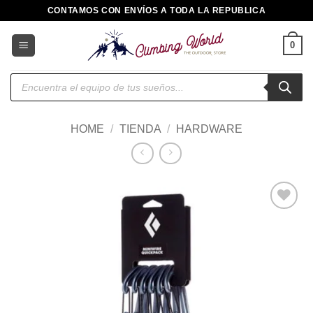
Saltar
CONTAMOS CON ENVÍOS A TODA LA REPUBLICA
al
contenido
0
Búsqueda
de
productos
HOME
/
TIENDA
/
HARDWARE
Añadir
a la
lista de
deseos