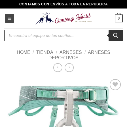
Saltar
CONTAMOS CON ENVÍOS A TODA LA REPUBLICA
al
contenido
0
Búsqueda
de
productos
HOME
/
TIENDA
/
ARNESES
/
ARNESES
DEPORTIVOS
Añadir
a la
lista de
deseos