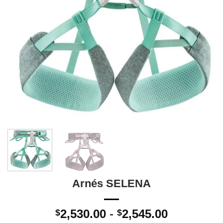
Arnés SELENA
Rango
2,530.00
-
2,545.00
$
$