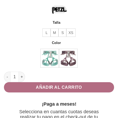
de
precios:
desde
$2,530.00
Talla
hasta
$2,545.00
L
M
S
XS
Color
Arnés SELENA cantidad
AÑADIR AL CARRITO
¡Paga a meses!
Selecciona en cuantas cuotas deseas
realizar tu pago en el check-out de tu