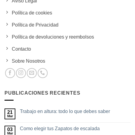
Aviso Legal
Política de cookies
Política de Privacidad
Política de devoluciones y reembolsos
Contacto
Sobre Nosotros
PUBLICACIONES RECIENTES
Trabajo en altura: todo lo que debes saber
21
Mar
No
hay
comentarios
Como elegir tus Zapatos de escalada
03
en
Trabajo
Mar
No