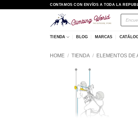
Saltar
CONTAMOS CON ENVÍOS A TODA LA REPUB
al
Búsqued
contenido
de
producto
TIENDA
BLOG
MARCAS
CATÁLO
HOME
/
TIENDA
/
ELEMENTOS DE 