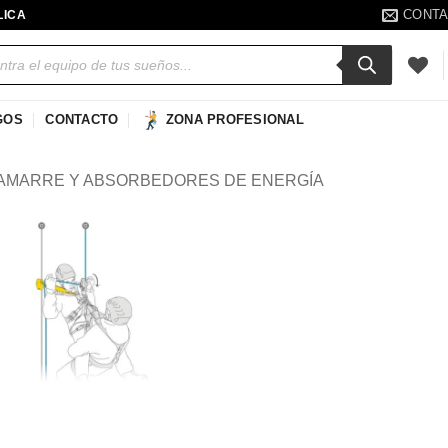
CONT
LICA
a
s
GOS
CONTACTO
ZONA PROFESIONAL
AMARRE Y ABSORBEDORES DE ENERGÍA
Añadir
a la
lista de
deseos