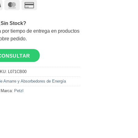
Visa
MasterCard
Credit
Card
2
¿Sin Stock?
 por tiempo de entrega en productos
obre pedido.
CONSULTAR
KU:
L071CB00
e Amarre y Absorbedores de Energía
Marca:
Petzl