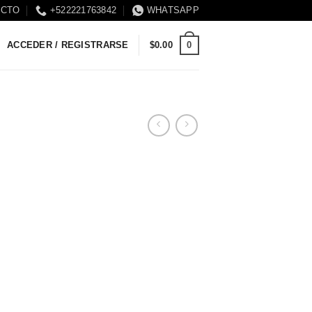
ACTO
+522221763842
WHATSAPP
0
ACCEDER / REGISTRARSE
$
0.00