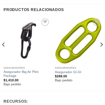
PRODUCTOS RELACIONADOS
Añadir
Añadir
a la
a la
lista de
lista de
deseos
deseos
ASEGURADORES
ASEGURADORES
Asegurador Big Air Pilot
Asegurador GI-GI
Package
$
288.00
$
1,410.00
Bajo pedido
Bajo pedido
RECURSOS: