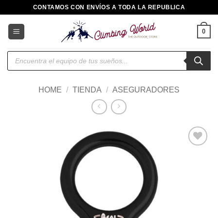
Saltar
CONTAMOS CON ENVÍOS A TODA LA REPUBLICA
al
contenido
0
Búsqueda
de
productos
HOME
/
TIENDA
/
ASEGURADORES
Añadir
a la
lista de
deseos