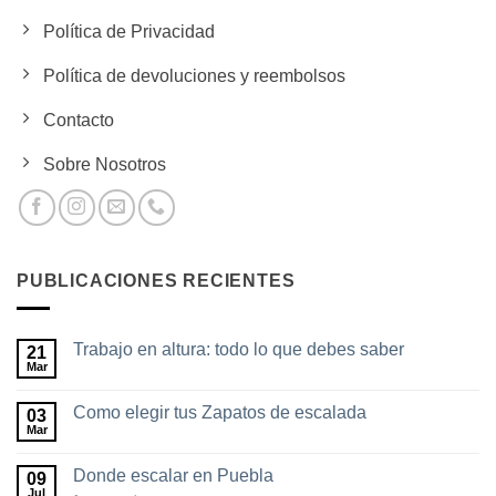
Política de Privacidad
Política de devoluciones y reembolsos
Contacto
Sobre Nosotros
PUBLICACIONES RECIENTES
Trabajo en altura: todo lo que debes saber
21
Mar
No
hay
comentarios
Como elegir tus Zapatos de escalada
03
en
Trabajo
Mar
No
en
hay
altura:
comentarios
todo
Donde escalar en Puebla
09
en
lo
Como
Jul