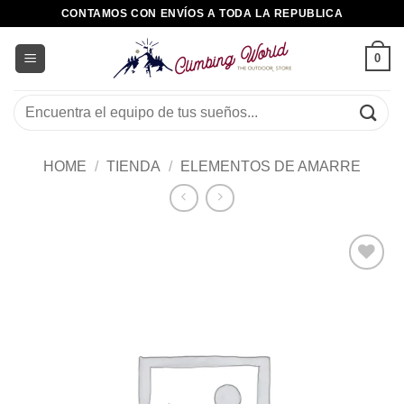
Saltar
CONTAMOS CON ENVÍOS A TODA LA REPUBLICA
al
contenido
0
Buscar
por:
HOME
/
TIENDA
/
ELEMENTOS DE AMARRE
Añadir
a la
lista de
deseos