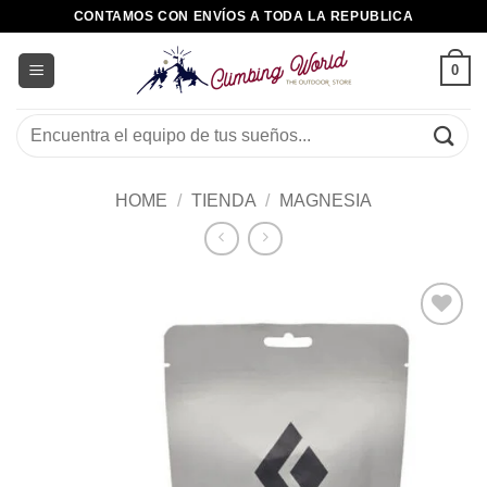
Saltar
CONTAMOS CON ENVÍOS A TODA LA REPUBLICA
al
contenido
0
Buscar
por:
HOME
/
TIENDA
/
MAGNESIA
Añadir
a la
lista de
deseos