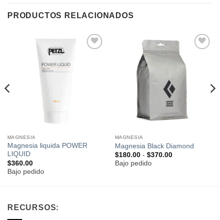
PRODUCTOS RELACIONADOS
Añadir
Añadir
a la
a la
lista de
lista de
deseos
deseos
MAGNESIA
MAGNESIA
Magnesia liquida POWER
Magnesia Black Diamond
LIQUID
Rango
$
180.00
-
$
370.00
de
$
360.00
Bajo pedido
precios:
Bajo pedido
desde
$180.00
hasta
$370.00
RECURSOS: