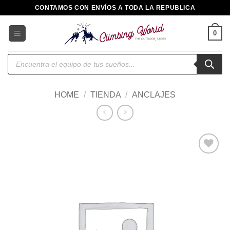
Saltar
CONTAMOS CON ENVÍOS A TODA LA REPUBLICA
al
contenido
0
Búsqueda
de
productos
HOME
/
TIENDA
/
ANCLAJES
Añadir
a la
lista de
deseos