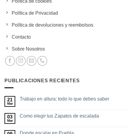
Política de cookies
Política de Privacidad
Política de devoluciones y reembolsos
Contacto
Sobre Nosotros
PUBLICACIONES RECIENTES
Trabajo en altura: todo lo que debes saber
21
Mar
No
hay
comentarios
Como elegir tus Zapatos de escalada
03
en
Trabajo
Mar
No
en
hay
altura:
comentarios
todo
Donde escalar en Puebla
09
en