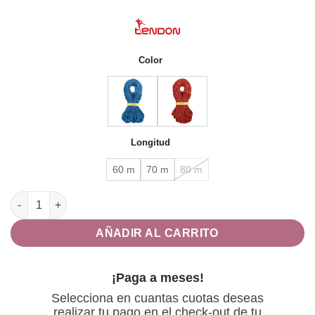
de
precios:
desde
$3,775.00
Color
hasta
$6,188.00
Longitud
60 m
70 m
80 m
Cuerda AMBITION 10 cantidad
AÑADIR AL CARRITO
¡Paga a meses!
Selecciona en cuantas cuotas deseas
realizar tu pago en el check-out de tu