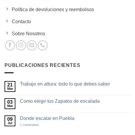
Política de devoluciones y reembolsos
Contacto
Sobre Nosotros
PUBLICACIONES RECIENTES
Trabajo en altura: todo lo que debes saber
21
Mar
No
hay
comentarios
Como elegir tus Zapatos de escalada
03
en
Trabajo
Mar
No
en
hay
altura:
comentarios
todo
Donde escalar en Puebla
09
en
lo
Como
Jul
en
1 comentario
que
elegir
Donde
debes
tus
escalar
saber
Zapatos