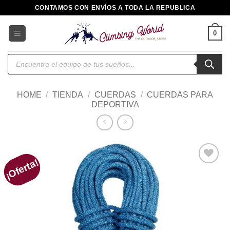
Saltar
CONTAMOS CON ENVÍOS A TODA LA REPUBLICA
al
contenido
0
Búsqueda
de
productos
HOME
/
TIENDA
/
CUERDAS
/
CUERDAS PARA
DEPORTIVA
¡Oferta!
Añadir
a la
lista de
deseos