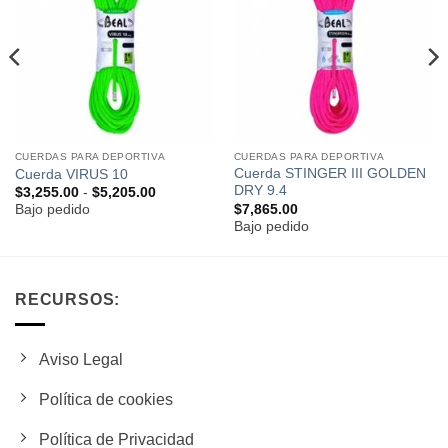
a la
a la
lista de
lista de
deseos
deseos
CUERDAS PARA DEPORTIVA
CUERDAS PARA DEPORTIVA
Cuerda STINGER III GOLDEN
Cuerda VIRUS 10
DRY 9.4
Rango
$
3,255.00
-
$
5,205.00
de
$
7,865.00
Bajo pedido
precios:
Bajo pedido
desde
$3,255.00
hasta
$5,205.00
RECURSOS:
Aviso Legal
Política de cookies
Política de Privacidad