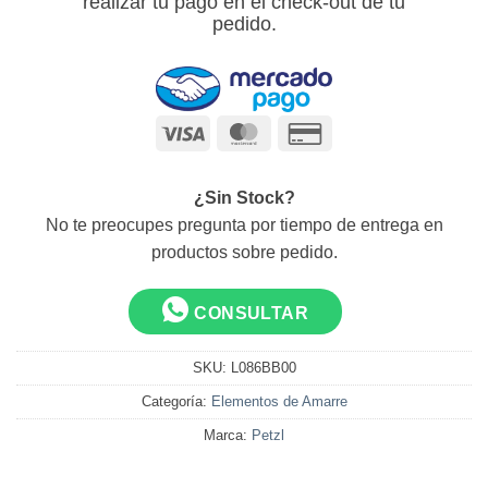
realizar tu pago en el check-out de tu
pedido.
Visa
MasterCard
Credit
Card
2
¿Sin Stock?
No te preocupes pregunta por tiempo de entrega en
productos sobre pedido.
CONSULTAR
SKU:
L086BB00
Categoría:
Elementos de Amarre
Marca:
Petzl