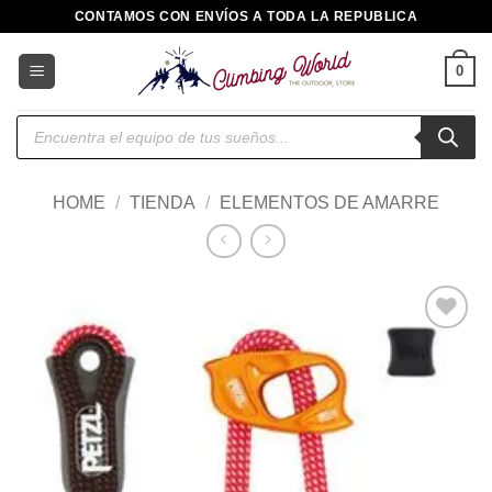
Saltar
CONTAMOS CON ENVÍOS A TODA LA REPUBLICA
al
contenido
0
Búsqueda
de
productos
HOME
/
TIENDA
/
ELEMENTOS DE AMARRE
Añadir
a la
lista de
deseos