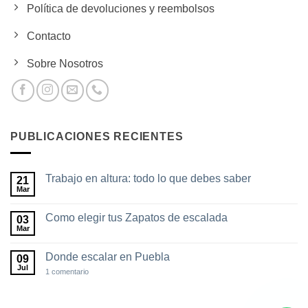
Política de devoluciones y reembolsos
Contacto
Sobre Nosotros
PUBLICACIONES RECIENTES
Trabajo en altura: todo lo que debes saber
21
Mar
No
hay
comentarios
Como elegir tus Zapatos de escalada
03
en
Trabajo
Mar
No
en
hay
altura:
comentarios
todo
Donde escalar en Puebla
09
en
lo
Como
Jul
en
1 comentario
que
elegir
Donde
debes
tus
escalar
saber
Zapatos
en
de
Puebla