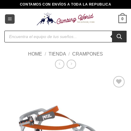
Saltar
CONTAMOS CON ENVÍOS A TODA LA REPUBLICA
al
contenido
0
Búsqueda
de
productos
HOME
/
TIENDA
/
CRAMPONES
Añadir
a la
lista de
deseos