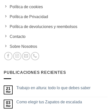
Política de cookies
Política de Privacidad
Política de devoluciones y reembolsos
Contacto
Sobre Nosotros
PUBLICACIONES RECIENTES
Trabajo en altura: todo lo que debes saber
21
Mar
No
hay
comentarios
Como elegir tus Zapatos de escalada
03
en
Trabajo
Mar
No
en
hay