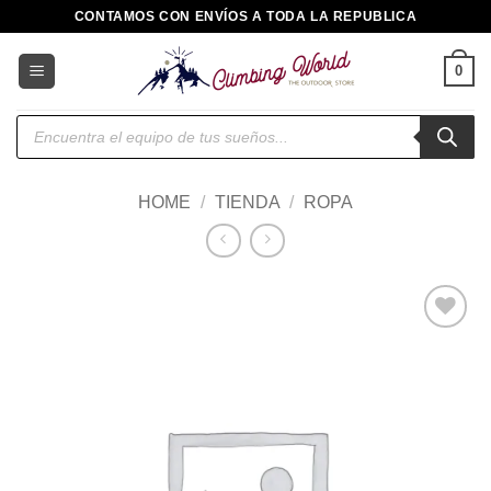
Saltar
CONTAMOS CON ENVÍOS A TODA LA REPUBLICA
al
contenido
0
Búsqueda
de
productos
HOME
/
TIENDA
/
ROPA
Añadir
a la
lista de
deseos