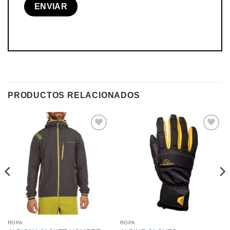
PRODUCTOS RELACIONADOS
Añadir
Añadir
a la
a la
lista de
lista de
deseos
deseos
ROPA
ROPA