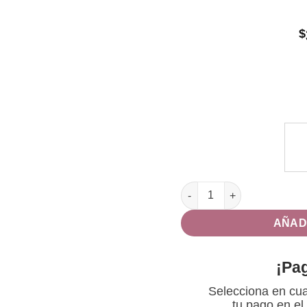
$
LINTERNA SWIFT RL TECNO
AÑAD
¡Pa
Selecciona en cua
tu pago en el