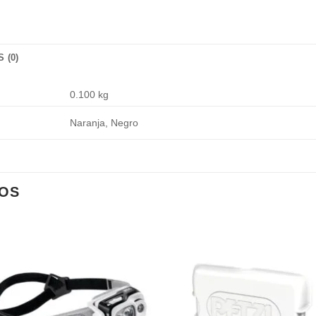
 (0)
0.100 kg
Naranja, Negro
OS
Añadir
Añad
a la
a l
lista de
lista
deseos
dese