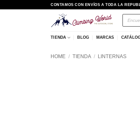
Saltar
CONTAMOS CON ENVÍOS A TODA LA REPUB
al
Búsqued
contenido
de
producto
TIENDA
BLOG
MARCAS
CATÁLO
HOME
/
TIENDA
/
LINTERNAS