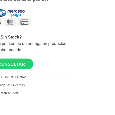
Visa
MasterCard
Credit
Card
2
¿Sin Stock?
 por tiempo de entrega en productos
obre pedido.
CONSULTAR
:
CW-LINTERNA-S
egoría:
Linternas
Marca:
Petzl