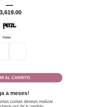
3,619.00
Color
LOGÍA REACTIVE LIGHTING , 1100 LÚMENES cantidad
IR AL CARRITO
ga a meses!
ntas cuotas deseas realizar
 check-out de tu pedido.