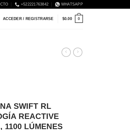
ACTO
+522221763842
WHATSAPP
0
ACCEDER / REGISTRARSE
$
0.00
NA SWIFT RL
GÍA REACTIVE
, 1100 LÚMENES