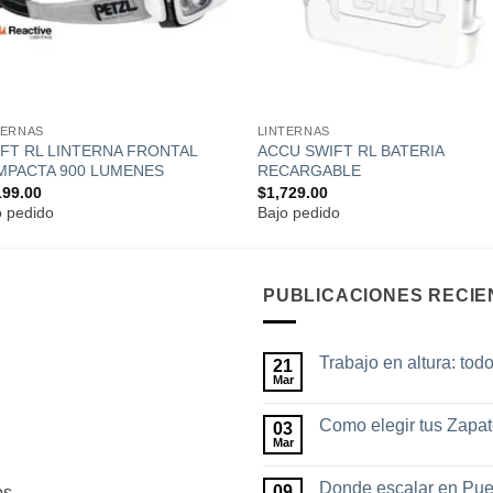
TERNAS
LINTERNAS
FT RL LINTERNA FRONTAL
ACCU SWIFT RL BATERIA
MPACTA 900 LUMENES
RECARGABLE
199.00
$
1,729.00
o pedido
Bajo pedido
PUBLICACIONES RECIE
Trabajo en altura: tod
21
Mar
No
hay
comentarios
Como elegir tus Zapa
03
en
Trabajo
Mar
No
en
hay
altura:
comentarios
todo
Donde escalar en Pue
09
os
en