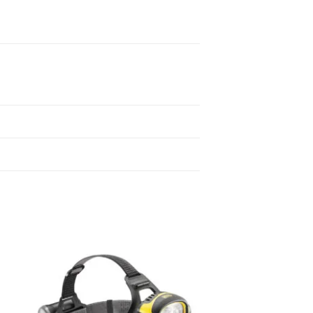
ir
Añadir
a
a la
 de
lista de
os
deseos