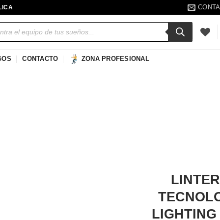
CONT
LICA
a
s
GOS
CONTACTO
ZONA PROFESIONAL
Añadir
a la
lista de
deseos
LINTER
TECNOLO
LIGHTING 