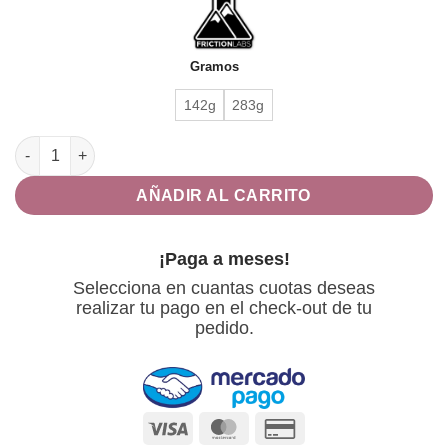
precios:
desde
$375.00
Gramos
hasta
$590.00
142g
283g
Magnesia BAM BAM cantidad
AÑADIR AL CARRITO
¡Paga a meses!
Selecciona en cuantas cuotas deseas
realizar tu pago en el check-out de tu
pedido.
Visa
MasterCard
Credit