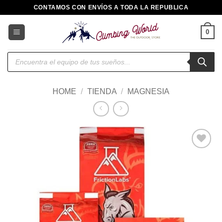
Saltar
CONTAMOS CON ENVÍOS A TODA LA REPUBLICA
al
contenido
0
Búsqueda
de
productos
HOME
/
TIENDA
/
MAGNESIA
Añadir
a la
lista de
deseos