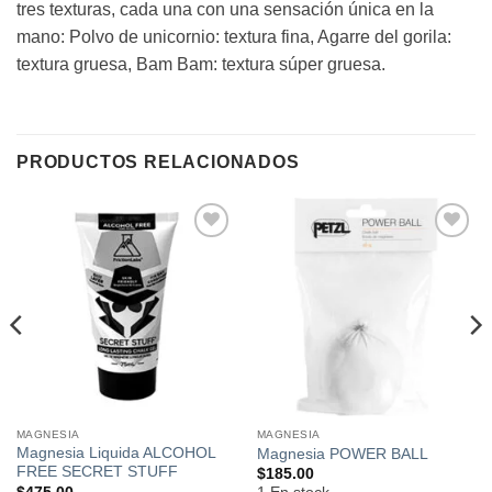
tres texturas, cada una con una sensación única en la
mano: Polvo de unicornio: textura fina, Agarre del gorila:
textura gruesa, Bam Bam: textura súper gruesa.
PRODUCTOS RELACIONADOS
Añadir
Añadir
a la
a la
lista de
lista de
deseos
deseos
MAGNESIA
MAGNESIA
Magnesia Liquida ALCOHOL
Magnesia POWER BALL
FREE SECRET STUFF
$
185.00