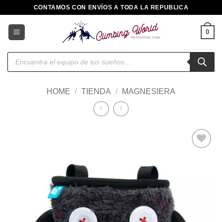
Saltar
CONTAMOS CON ENVÍOS A TODA LA REPUBLICA
al
contenido
0
Búsqueda
de
productos
HOME
/
TIENDA
/
MAGNESIERA
Añadir
a la
lista de
deseos