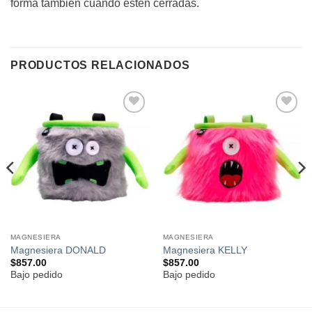
forma también cuando estén cerradas.
PRODUCTOS RELACIONADOS
Añadir
Añadir
a la
a la
lista de
lista de
deseos
deseos
MAGNESIERA
MAGNESIERA
Magnesiera DONALD
Magnesiera KELLY
$
857.00
$
857.00
Bajo pedido
Bajo pedido