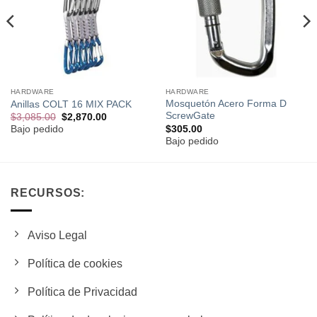
deseos
deseos
HARDWARE
HARDWARE
Mosquetón Acero Forma D
Anillas COLT 16 MIX PACK
ScrewGate
El
El
$
3,085.00
$
2,870.00
precio
precio
$
305.00
Bajo pedido
original
actual
Bajo pedido
era:
es:
$3,085.00.
$2,870.00.
RECURSOS:
Aviso Legal
Política de cookies
Política de Privacidad