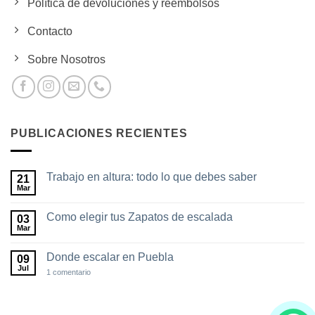
Política de devoluciones y reembolsos
Contacto
Sobre Nosotros
PUBLICACIONES RECIENTES
Trabajo en altura: todo lo que debes saber
21
Mar
No
hay
comentarios
Como elegir tus Zapatos de escalada
03
en
Trabajo
Mar
No
en
hay
altura:
comentarios
todo
Donde escalar en Puebla
09
en
lo
Como
Jul
en
1 comentario
que
elegir
Donde
debes
tus
escalar
saber
Zapatos
en
de
Puebla
escalada