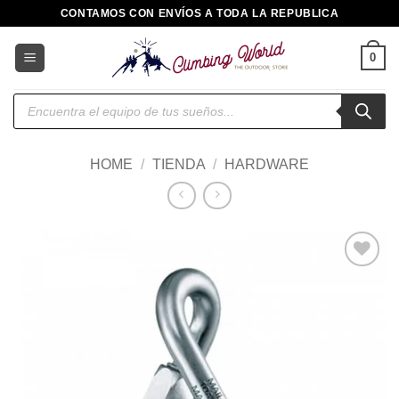
Saltar
CONTAMOS CON ENVÍOS A TODA LA REPUBLICA
al
contenido
0
Búsqueda
de
productos
HOME
/
TIENDA
/
HARDWARE
Añadir
a la
lista de
deseos