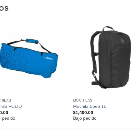
OS
Añadir
Añad
a la
a l
lista de
lista
deseos
dese
HILAS
MOCHILAS
hila FOLIO
Mochila Bbee 11
0.00
$
1,400.00
o pedido
Bajo pedido