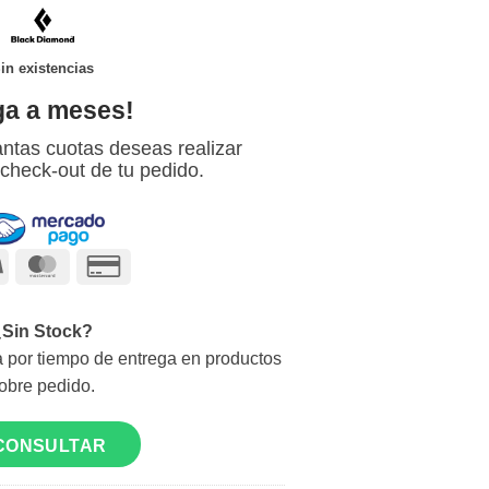
in existencias
ga a meses!
ntas cuotas deseas realizar
 check-out de tu pedido.
Visa
MasterCard
Credit
Card
2
¿Sin Stock?
 por tiempo de entrega en productos
obre pedido.
CONSULTAR