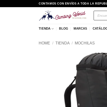
Saltar
CONTAMOS CON ENVÍOS A TODA LA REPUB
al
Búsqued
contenido
de
producto
TIENDA
BLOG
MARCAS
CATÁLO
HOME
/
TIENDA
/
MOCHILAS