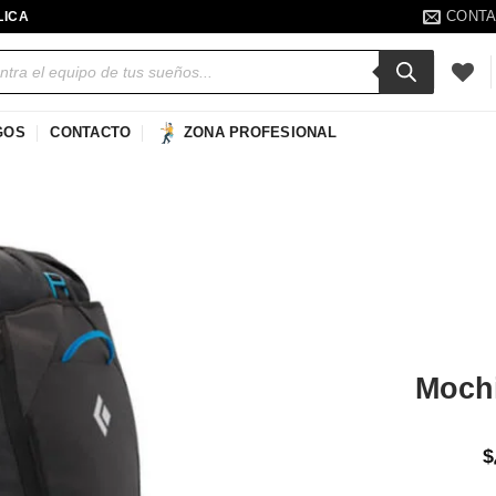
CONT
LICA
a
s
GOS
CONTACTO
ZONA PROFESIONAL
Añadir
a la
lista de
deseos
Mochi
$