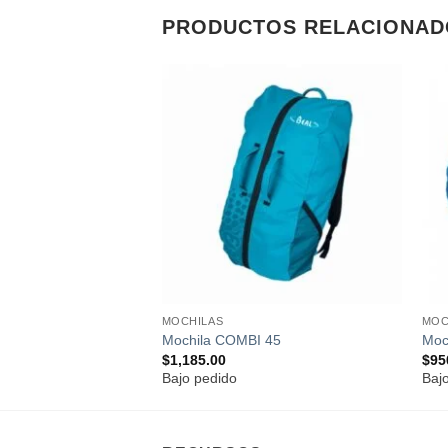
PRODUCTOS RELACIONAD
Añadir
Añadir
a la
a la
UIDE 45 SACO PARA
lista de
lista de
deseos
deseos
.
MOCHILAS
MOC
Mochila COMBI 45
Moc
$
1,185.00
$
95
Bajo pedido
Baj