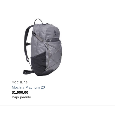
ir
Añadir
a
a la
 de
lista de
os
deseos
MOCHILAS
Mochila Magnum 20
$
1,990.00
Bajo pedido