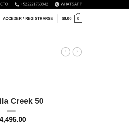
ACTO
+522221763842
WHATSAPP
0
ACCEDER / REGISTRARSE
$
0.00
la Creek 50
4,495.00