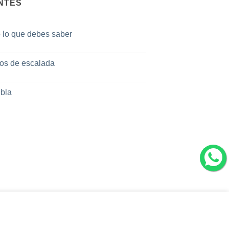
NTES
o lo que debes saber
tos de escalada
bla
tro uso de cookies. Puedes
consultar
ACEPTAR