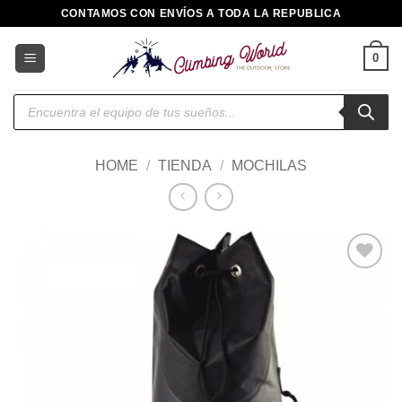
Saltar
CONTAMOS CON ENVÍOS A TODA LA REPUBLICA
al
contenido
0
Búsqueda
de
productos
HOME
/
TIENDA
/
MOCHILAS
Añadir
a la
lista de
deseos