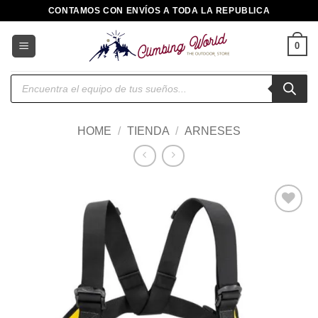
Saltar
CONTAMOS CON ENVÍOS A TODA LA REPUBLICA
al
contenido
0
Búsqueda
de
productos
HOME
/
TIENDA
/
ARNESES
Añadir
a la
lista de
deseos