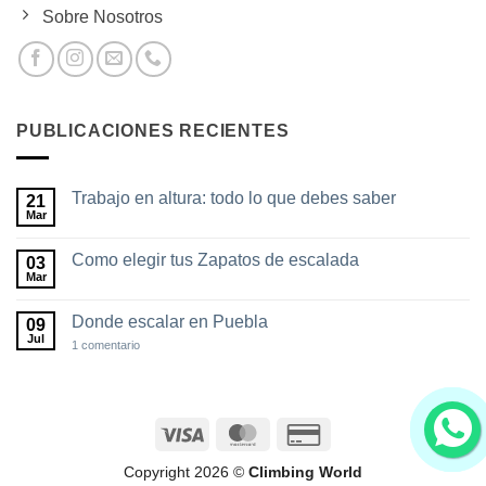
Sobre Nosotros
PUBLICACIONES RECIENTES
Trabajo en altura: todo lo que debes saber
21
Mar
No
hay
comentarios
Como elegir tus Zapatos de escalada
03
en
Trabajo
Mar
No
en
hay
altura:
comentarios
todo
Donde escalar en Puebla
09
en
lo
Como
Jul
en
1 comentario
que
elegir
Donde
debes
tus
escalar
saber
Zapatos
en
de
Puebla
escalada
Visa
MasterCard
Credit
Card
Copyright 2026 ©
Climbing World
2