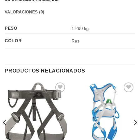
VALORACIONES (0)
PESO
1.290 kg
COLOR
Res
PRODUCTOS RELACIONADOS
Añadir
Añadir
a la
a la
lista de
lista de
deseos
deseos