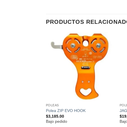
PRODUCTOS RELACIONAD
Añadir
Añadir
AIR 1
a la
a la
lista de
lista de
deseos
deseos
POLEAS
POL
Polea ZIP EVO HOOK
JAG
$
3,185.00
$
19
Bajo pedido
Baj