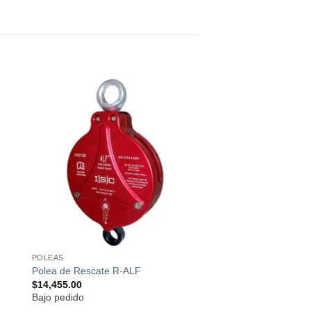
ir
Añadir
a
a la
 de
lista de
os
deseos
POLEAS
Polea de Rescate R-ALF
$
14,455.00
Bajo pedido