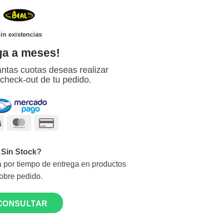
in existencias
ga a meses!
ntas cuotas deseas realizar
 check-out de tu pedido.
Visa
MasterCard
Credit
Card
2
¿Sin Stock?
 por tiempo de entrega en productos
obre pedido.
CONSULTAR