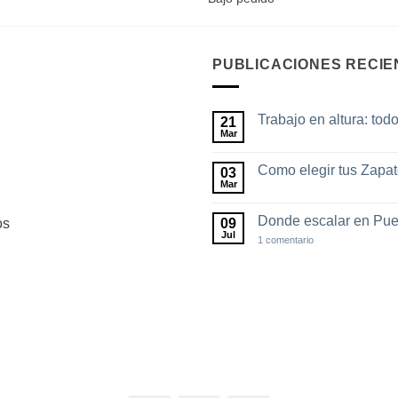
PUBLICACIONES RECIE
Trabajo en altura: tod
21
Mar
No
hay
comentarios
Como elegir tus Zapa
03
en
Trabajo
Mar
No
en
hay
altura:
comentarios
todo
Donde escalar en Pue
09
os
en
lo
Como
Jul
en
1 comentario
que
elegir
Donde
debes
tus
escalar
saber
Zapatos
en
de
Puebla
escalada