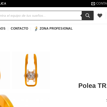
CONT
LICA
a
s
GOS
CONTACTO
ZONA PROFESIONAL
Añadir
a la
lista de
deseos
Polea T