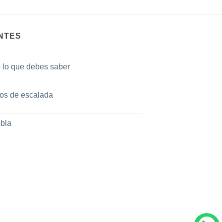
NTES
o lo que debes saber
tos de escalada
bla