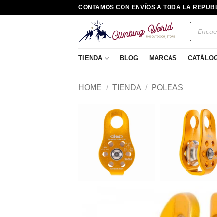
Saltar
CONTAMOS CON ENVÍOS A TODA LA REPUB
al
Búsqued
contenido
de
producto
TIENDA
BLOG
MARCAS
CATÁLO
HOME
/
TIENDA
/
POLEAS