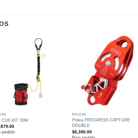
OS
Añadir
Añad
a la
a l
lista de
lista
deseos
dese
EAS
POLEAS
Polea PROGRESS CAPTURE
 CUE KIT 30M
DOUBLE
,879.00
$
6,390.00
o pedido
Bajo pedido