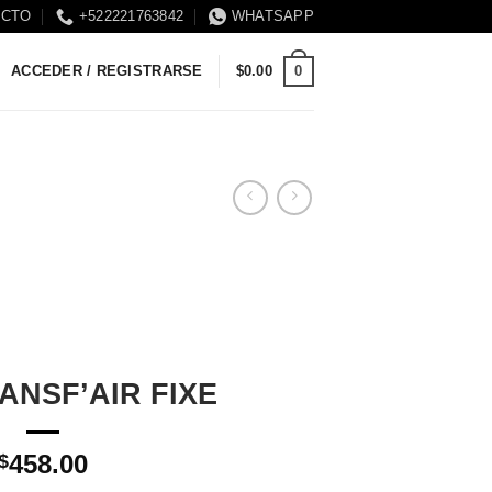
ACTO
+522221763842
WHATSAPP
0
ACCEDER / REGISTRARSE
$
0.00
RANSF’AIR FIXE
458.00
$