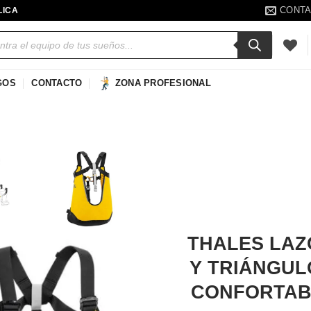
CONT
LICA
a
s
GOS
CONTACTO
ZONA PROFESIONAL
Añadir
a la
lista de
deseos
THALES LAZ
Y TRIÁNGUL
CONFORTAB