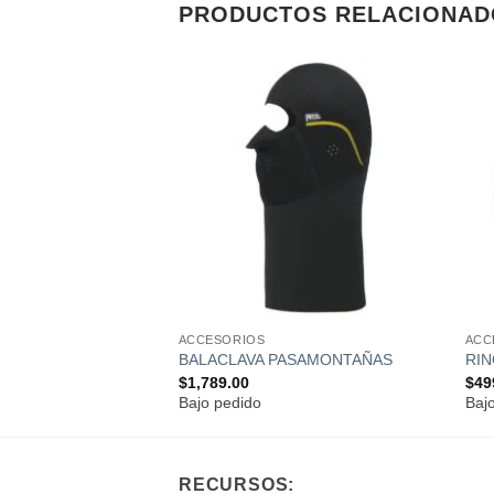
PRODUCTOS RELACIONAD
Añadir
Añadir
a la
a la
lista de
lista de
deseos
deseos
UTOADHESIVAS
S PARA STRATO
ACCESORIOS
ACC
BALACLAVA PASAMONTAÑAS
RIN
$
1,789.00
$
49
Bajo pedido
Baj
RECURSOS: