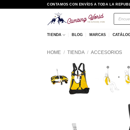
Saltar
CONTAMOS CON ENVÍOS A TODA LA REPUB
al
Búsqued
contenido
de
producto
TIENDA
BLOG
MARCAS
CATÁLO
HOME
/
TIENDA
/
ACCESORIOS