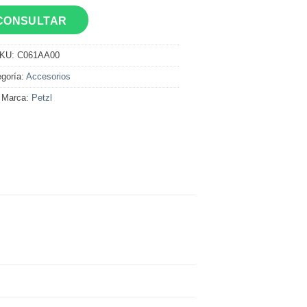
CONSULTAR
KU:
C061AA00
goría:
Accesorios
Marca:
Petzl