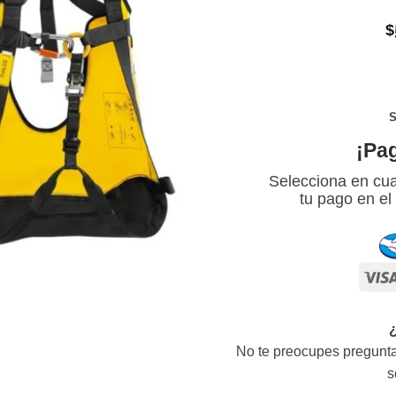
$
S
¡Pa
Selecciona en cua
tu pago en el
No te preocupes pregunta
s