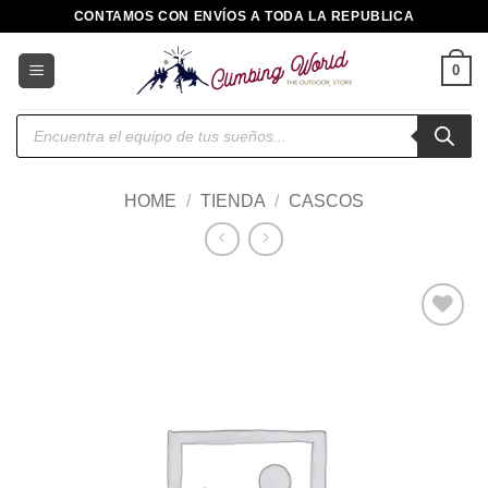
Saltar
CONTAMOS CON ENVÍOS A TODA LA REPUBLICA
al
contenido
0
Búsqueda
de
productos
HOME
/
TIENDA
/
CASCOS
Añadir
a la
lista de
deseos