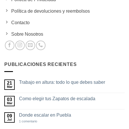
Política de devoluciones y reembolsos
Contacto
Sobre Nosotros
PUBLICACIONES RECIENTES
Trabajo en altura: todo lo que debes saber
21
Mar
No
hay
comentarios
Como elegir tus Zapatos de escalada
03
en
Trabajo
Mar
No
en
hay
altura:
comentarios
todo
Donde escalar en Puebla
09
en
lo
Como
Jul
en
1 comentario
que
elegir
Donde
debes
tus
escalar
saber