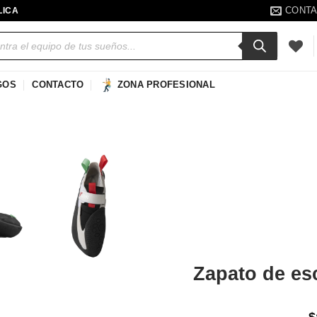
CONT
LICA
a
s
GOS
CONTACTO
ZONA PROFESIONAL
Añadir
a la
lista de
deseos
Zapato de es
$