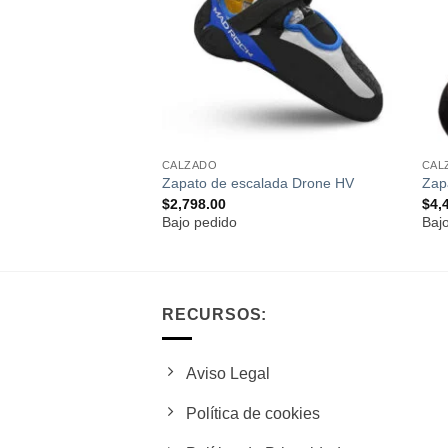
deseos
deseos
CALZADO
CAL
alada FLY
Zapato de escalada Drone HV
Zap
$
2,798.00
$
4,
Bajo pedido
Baj
RECURSOS:
Aviso Legal
Política de cookies