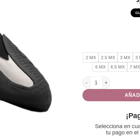
GU
2 MX
2.5 MX
3 MX
3
6 MX
6.5 MX
7 MX
Zapato de escalada Drone 
AÑAD
¡Pa
Selecciona en cua
tu pago en el