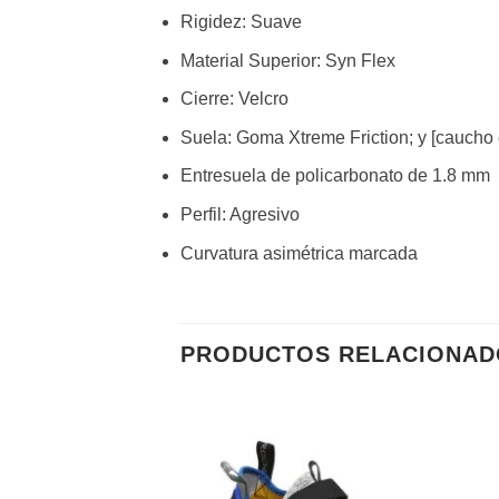
Rigidez: Suave
Material Superior: Syn Flex
Cierre: Velcro
Suela: Goma Xtreme Friction; y [caucho 
Entresuela de policarbonato de 1.8 mm
Perfil: Agresivo
Curvatura asimétrica marcada
PRODUCTOS RELACIONAD
Añadir
Añadir
a la
a la
lista de
lista de