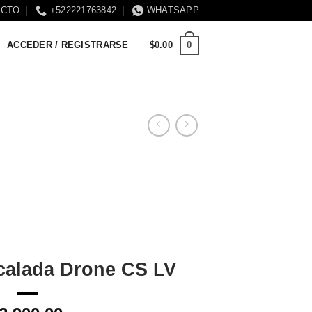
ACTO
+522221763842
WHATSAPP
0
ACCEDER / REGISTRARSE
$
0.00
calada Drone CS LV