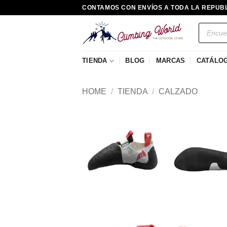
Saltar
CONTAMOS CON ENVÍOS A TODA LA REPUB
al
Búsqued
contenido
de
producto
TIENDA
BLOG
MARCAS
CATÁLO
HOME
/
TIENDA
/
CALZADO