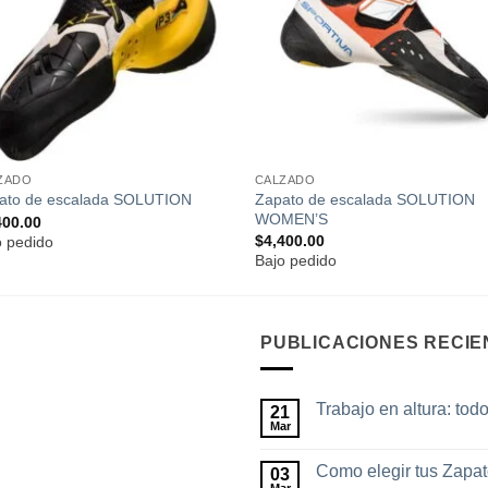
deseos
dese
ZADO
CALZADO
Zapato de escalada SOLUTION
ato de escalada SOLUTION
WOMEN’S
400.00
$
4,400.00
o pedido
Bajo pedido
PUBLICACIONES RECIE
Trabajo en altura: tod
21
Mar
No
hay
comentarios
Como elegir tus Zapa
03
en
Trabajo