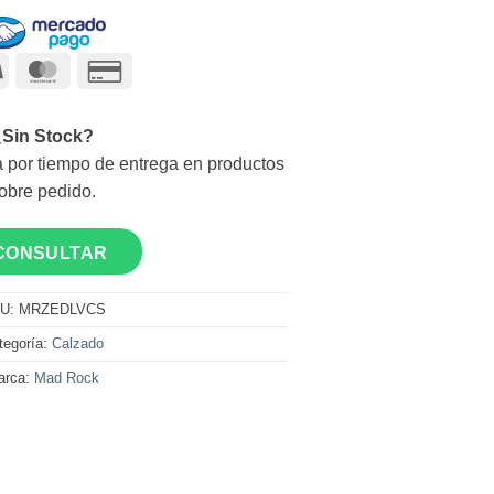
Visa
MasterCard
Credit
Card
2
¿Sin Stock?
 por tiempo de entrega en productos
obre pedido.
CONSULTAR
U:
MRZEDLVCS
tegoría:
Calzado
arca:
Mad Rock