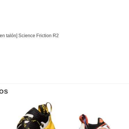
en talón] Science Friction R2
OS
Añadir
Añad
a la
a l
lista de
lista