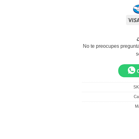
No te preocupes pregunta
s
SK
Ca
M