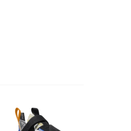
ir
Añadir
a
a la
 de
lista de