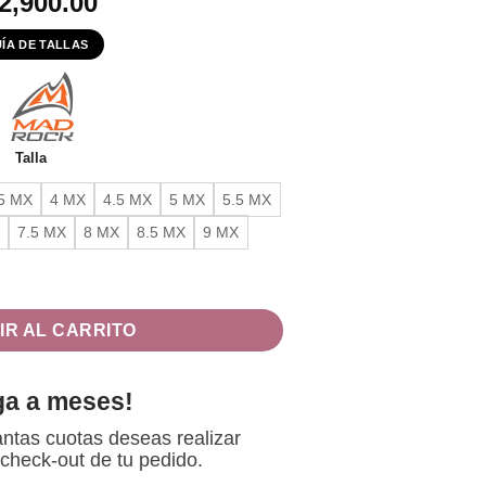
2,900.00
ÍA DE TALLAS
Talla
.5 MX
4 MX
4.5 MX
5 MX
5.5 MX
7.5 MX
8 MX
8.5 MX
9 MX
CS LV cantidad
IR AL CARRITO
ga a meses!
ntas cuotas deseas realizar
 check-out de tu pedido.