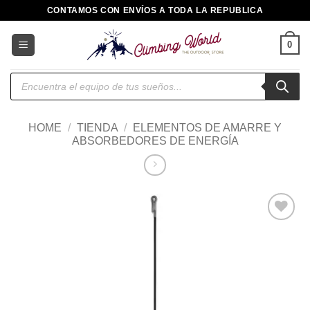
Saltar
CONTAMOS CON ENVÍOS A TODA LA REPUBLICA
al
contenido
0
Búsqueda
de
productos
HOME
/
TIENDA
/
ELEMENTOS DE AMARRE Y
ABSORBEDORES DE ENERGÍA
Añadir
a la
lista de
deseos