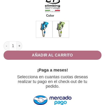
original
actual
era:
es:
$2,975.00.
$2,770.00.
Color
Asegurador Alpine Up cantidad
AÑADIR AL CARRITO
¡Paga a meses!
Selecciona en cuantas cuotas deseas
realizar tu pago en el check-out de tu
pedido.