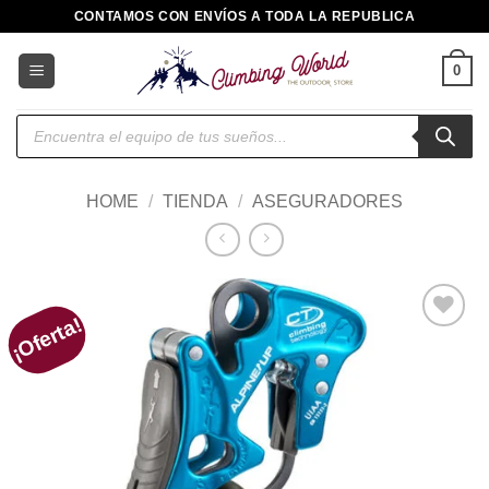
Saltar
CONTAMOS CON ENVÍOS A TODA LA REPUBLICA
al
contenido
0
Búsqueda
de
productos
HOME
/
TIENDA
/
ASEGURADORES
¡Oferta!
Añadir
a la
lista de
deseos