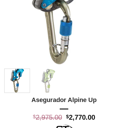
Asegurador Alpine Up
El
El
2,975.00
2,770.00
$
$
precio
precio