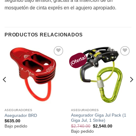
segundo bajo tensión, gracias a la inserción de un
mosquetón de cinta exprés en el agujero apropiado.
PRODUCTOS RELACIONADOS
¡Oferta!
Añadir
Añadir
a la
a la
lista de
lista de
deseos
deseos
ASEGURADORES
ASEGURADORES
Asegurador Giga Jul Pack (1
Asegurador BRD
Giga Jul, 1 Strike)
$
635.00
El
El
$
2,740.00
$
2,540.00
Bajo pedido
precio
precio
Bajo pedido
original
actual