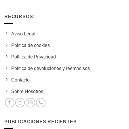
era:
es:
$2,740.00.
$2,540.00.
RECURSOS:
Aviso Legal
Política de cookies
Política de Privacidad
Política de devoluciones y reembolsos
Contacto
Sobre Nosotros
PUBLICACIONES RECIENTES