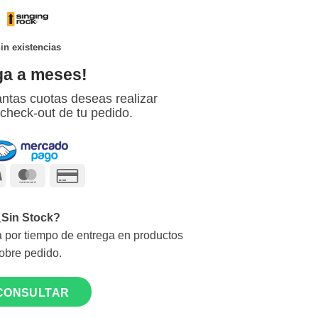
original
actual
era:
es:
$4,740.00.
$4,400.00.
in existencias
ga a meses!
ntas cuotas deseas realizar
 check-out de tu pedido.
Visa
MasterCard
Credit
Card
2
¿Sin Stock?
 por tiempo de entrega en productos
obre pedido.
CONSULTAR