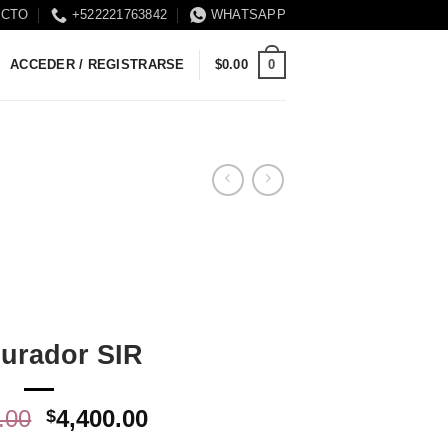
ACTO
+522221763842
WHATSAPP
0
ACCEDER / REGISTRARSE
$
0.00
urador SIR
El
El
.00
4,400.00
$
precio
precio