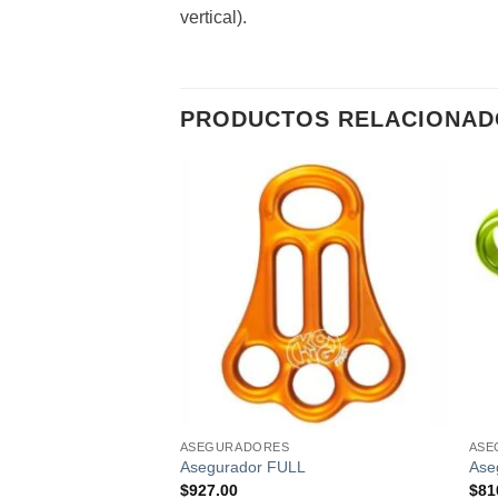
vertical).
PRODUCTOS RELACIONAD
Añadir
Añadir
a la
a la
lista de
lista de
deseos
deseos
S
ASEGURADORES
ASE
-GI
Asegurador FULL
Ase
$
927.00
$
81