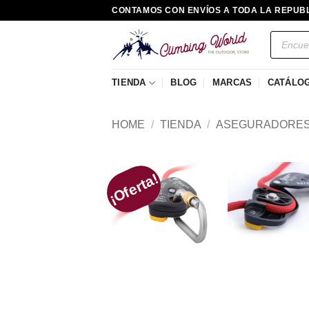
Saltar
CONTAMOS CON ENVÍOS A TODA LA REPUB
al
Búsqued
contenido
de
producto
TIENDA
BLOG
MARCAS
CATÁLO
HOME
/
TIENDA
/
ASEGURADORE
¡Oferta!