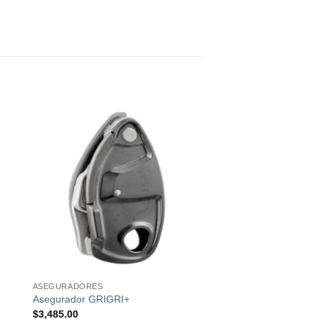
ir
Añadir
a
a la
 de
lista de
os
deseos
ASEGURADORES
Asegurador GRIGRI+
$
3,485.00