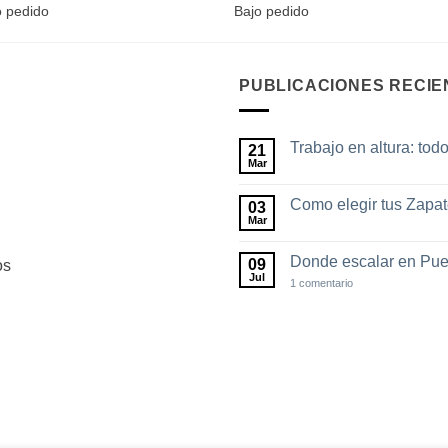
o pedido
Bajo pedido
PUBLICACIONES RECIE
Trabajo en altura: tod
21
Mar
No
hay
comentarios
Como elegir tus Zapa
03
en
Trabajo
Mar
No
en
hay
altura:
comentarios
todo
Donde escalar en Pue
09
os
en
lo
Como
Jul
en
1 comentario
que
elegir
Donde
debes
tus
escalar
saber
Zapatos
en
de
Puebla
escalada