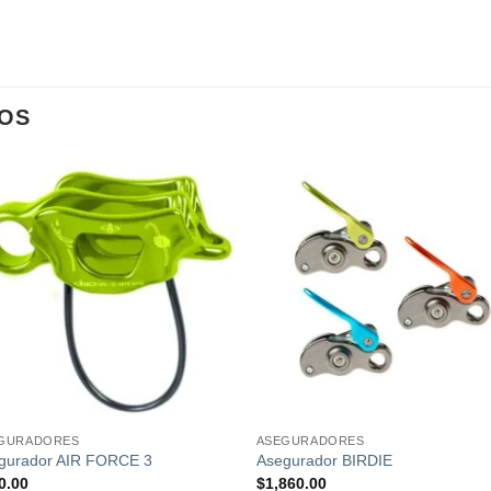
OS
Añadir
Añad
a la
a l
lista de
lista
deseos
dese
GURADORES
ASEGURADORES
gurador AIR FORCE 3
Asegurador BIRDIE
0.00
$
1,860.00