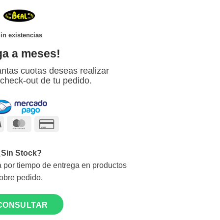
in existencias
ga a meses!
ntas cuotas deseas realizar
 check-out de tu pedido.
Visa
MasterCard
Credit
Card
2
¿Sin Stock?
 por tiempo de entrega en productos
obre pedido.
CONSULTAR