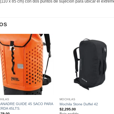
(110 x 85 cm) con dos puntos de sujeción para ubicar el extrem
OS
Añadir
Añad
a la
a l
lista de
lista
deseos
dese
HILAS
MOCHILAS
ANADRE GUIDE 45 SACO PARA
Mochila Stone Duffel 42
RDA 45LTS.
$
2,295.00
679.00
Bajo pedido