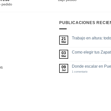
o pedido
PUBLICACIONES RECIE
Trabajo en altura: tod
21
Mar
No
hay
comentarios
Como elegir tus Zapa
03
en
Trabajo
Mar
No
en
hay
altura:
comentarios
todo
Donde escalar en Pue
09
os
en
lo
Como
Jul
en
1 comentario
que
elegir
Donde
debes
tus
escalar
saber
Zapatos
en
de
Puebla
escalada