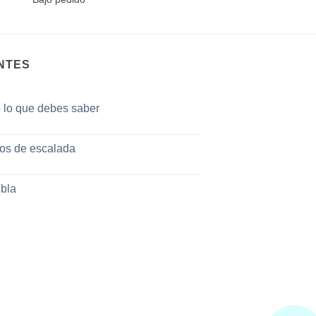
NTES
o lo que debes saber
tos de escalada
bla