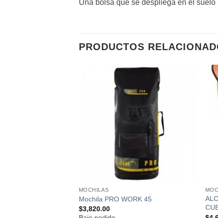
Una bolsa que se despliega en el suelo 
PRODUCTOS RELACIONAD
Añadir
Añadir
a la
a la
lista de
lista de
deseos
deseos
MOCHILAS
MOC
ALC
50
Mochila PRO WORK 45
CUE
$
3,820.00
$
4,
Bajo pedido