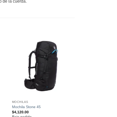
o de la cuerda.
ir
Añadir
a
a la
 de
lista de
os
deseos
MOCHILAS
Mochila Stone 45
$
4,120.00
Bajo pedido