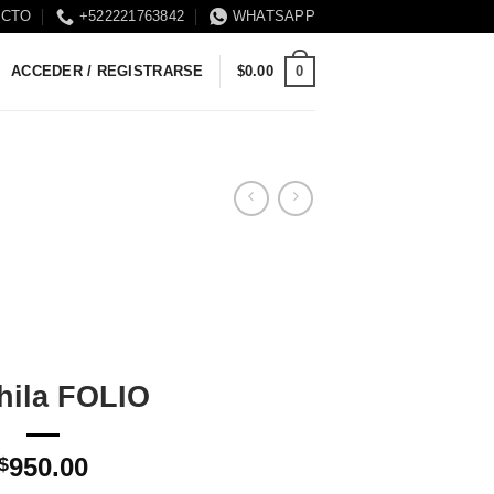
ACTO
+522221763842
WHATSAPP
0
ACCEDER / REGISTRARSE
$
0.00
hila FOLIO
950.00
$