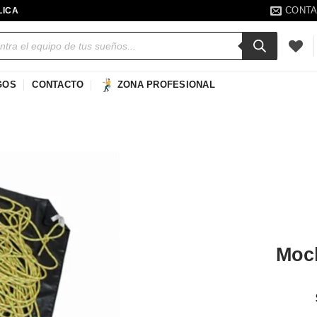
CONT
LICA
a
s
GOS
CONTACTO
ZONA PROFESIONAL
Añadir
a la
lista de
deseos
Moc