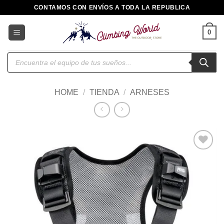
Saltar
CONTAMOS CON ENVÍOS A TODA LA REPUBLICA
al
contenido
0
Búsqueda
de
productos
HOME
/
TIENDA
/
ARNESES
Añadir
a la
lista de
deseos