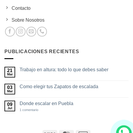
Contacto
Sobre Nosotros
PUBLICACIONES RECIENTES
Trabajo en altura: todo lo que debes saber
21
Mar
No
hay
comentarios
Como elegir tus Zapatos de escalada
03
en
Trabajo
Mar
No
en
hay
altura:
comentarios
todo
Donde escalar en Puebla
09
en
lo
Como
Jul
en
1 comentario
que
elegir
Donde
debes
tus
escalar
saber
Zapatos
en
de
Puebla
escalada