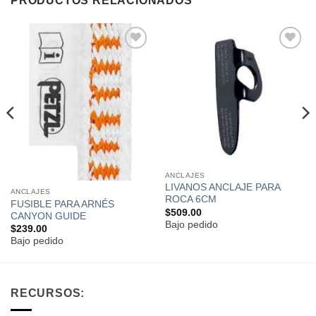
PRODUCTOS RELACIONADOS
Añadir
Añadir
a la
a la
lista de
lista de
deseos
deseos
ANCLAJES
LIVANOS ANCLAJE PARA
ANCLAJES
ROCA 6CM
FUSIBLE PARA ARNÉS
$
509.00
CANYON GUIDE
Bajo pedido
$
239.00
Bajo pedido
RECURSOS: