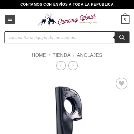
Saltar
CONTAMOS CON ENVÍOS A TODA LA REPUBLICA
al
contenido
0
Búsqueda
de
productos
HOME
/
TIENDA
/
ANCLAJES
Añadir
a la
lista de
deseos