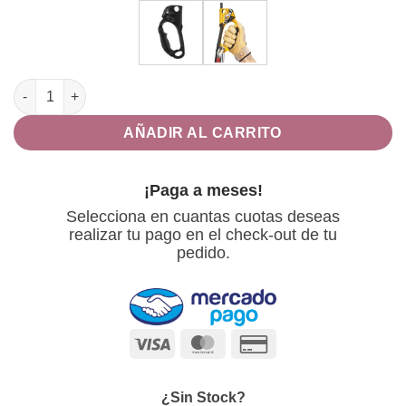
$2,139.00
ASCENSION BLOQUEADOR IZQUIERDO cantidad
AÑADIR AL CARRITO
¡Paga a meses!
Selecciona en cuantas cuotas deseas
realizar tu pago en el check-out de tu
pedido.
Visa
MasterCard
Credit
Card
2
¿Sin Stock?