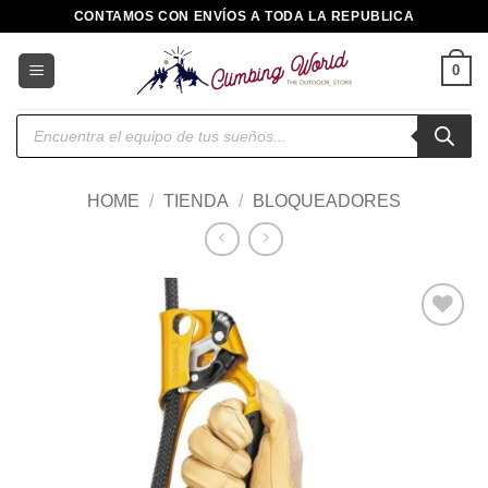
Saltar
CONTAMOS CON ENVÍOS A TODA LA REPUBLICA
al
contenido
0
Búsqueda
de
productos
HOME
/
TIENDA
/
BLOQUEADORES
Añadir
a la
lista de
deseos