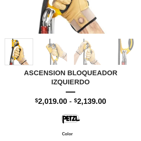
ASCENSION BLOQUEADOR
IZQUIERDO
Rango
2,019.00
-
2,139.00
$
$
de
precios:
desde
$2,019.00
Color
hasta