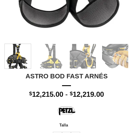
ASTRO BOD FAST ARNÉS
Rango
12,215.00
-
12,219.00
$
$
de
precios:
desde
$12,215.
Talla
hasta