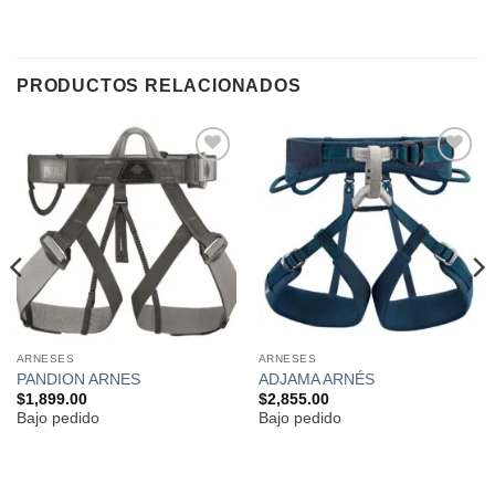
PRODUCTOS RELACIONADOS
Añadir
Añadir
a la
a la
lista de
lista de
deseos
deseos
ARNESES
ARNESES
PANDION ARNES
ADJAMA ARNÉS
$
1,899.00
$
2,855.00
Bajo pedido
Bajo pedido