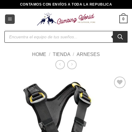
Saltar
CONTAMOS CON ENVÍOS A TODA LA REPUBLICA
al
contenido
0
Búsqueda
de
productos
HOME
/
TIENDA
/
ARNESES
Añadir
a la
lista de
deseos