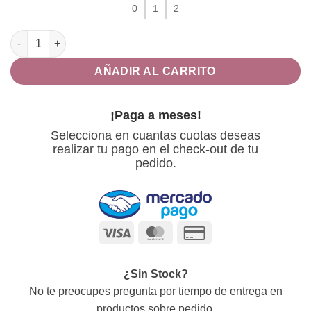
$12,219.
0
1
2
ASTRO BOD FAST ARNÉS cantidad
AÑADIR AL CARRITO
¡Paga a meses!
Selecciona en cuantas cuotas deseas
realizar tu pago en el check-out de tu
pedido.
Visa
MasterCard
Credit
Card
2
¿Sin Stock?
No te preocupes pregunta por tiempo de entrega en
productos sobre pedido.