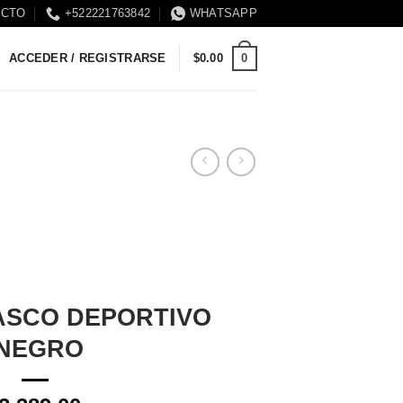
ACTO
+522221763842
WHATSAPP
0
ACCEDER / REGISTRARSE
$
0.00
ASCO DEPORTIVO
/NEGRO