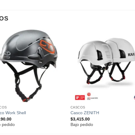
OS
Añadir
Añad
a la
a l
lista de
lista
deseos
dese
COS
CASCOS
co Work Shell
Casco ZENITH
190.00
$
3,415.00
o pedido
Bajo pedido