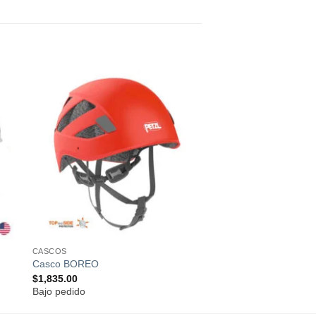
ir
Añadir
a
a la
 de
lista de
os
deseos
CASCOS
Casco BOREO
$
1,835.00
Bajo pedido