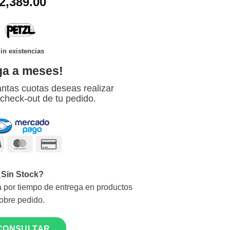
2,389.00
in existencias
ga a meses!
ntas cuotas deseas realizar
 check-out de tu pedido.
Visa
MasterCard
Credit
Card
2
¿Sin Stock?
 por tiempo de entrega en productos
obre pedido.
CONSULTAR