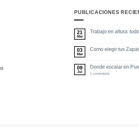
PUBLICACIONES RECIE
Trabajo en altura: tod
21
Mar
No
hay
comentarios
Como elegir tus Zapa
03
en
Trabajo
Mar
No
en
hay
altura:
comentarios
todo
Donde escalar en Pue
09
os
en
lo
Como
Jul
en
1 comentario
que
elegir
Donde
debes
tus
escalar
saber
Zapatos
en
de
Puebla
escalada
Visa
MasterCard
Credit
encia de navegación. Al navegar por este sitio web, acepta nues