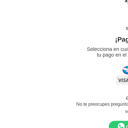
$
S
¡Pa
Selecciona en cua
tu pago en el
No te preocupes pregunta
s