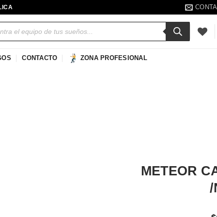
CONT
LICA
a
s
GOS
CONTACTO
ZONA PROFESIONAL
Añadir
a la
lista de
deseos
METEOR C