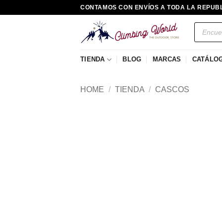
Saltar
CONTAMOS CON ENVÍOS A TODA LA REPUB
al
Búsqued
contenido
de
producto
TIENDA
BLOG
MARCAS
CATÁLO
HOME
/
TIENDA
/
CASCOS