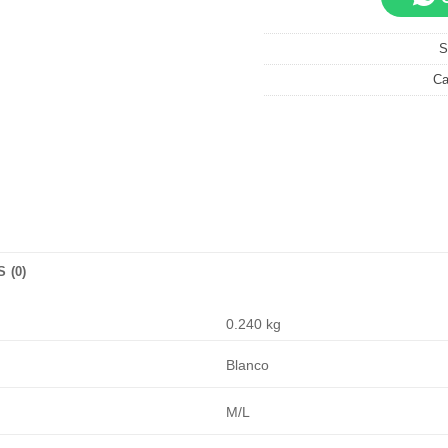
S
Ca
 (0)
0.240 kg
Blanco
M/L