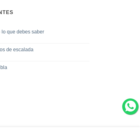
NTES
o lo que debes saber
tos de escalada
bla
tro uso de cookies. Puedes
consultar