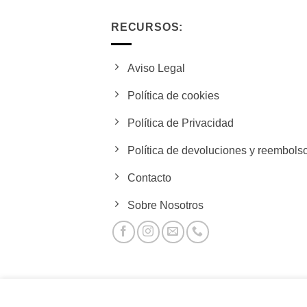
$2,145.00.
$1,990.00.
RECURSOS:
Aviso Legal
Política de cookies
Política de Privacidad
Política de devoluciones y reembols
Contacto
Sobre Nosotros
Este sitio utiliza cookies para ofrecerle una mejor experi