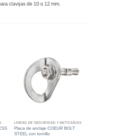
 para clavijas de 10 o 12 mm.
ir
Añadir
a
a la
 de
lista de
os
deseos
S
LINEAS DE SEGURIDAD Y ANTICAÍDAS
Placa de anclaje COEUR BOLT
LESS
STEEL con tornillo