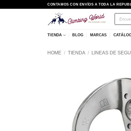
Saltar
CONTAMOS CON ENVÍOS A TODA LA REPUB
al
Búsqued
contenido
de
producto
TIENDA
BLOG
MARCAS
CATÁLO
HOME
/
TIENDA
/
LINEAS DE SEGU