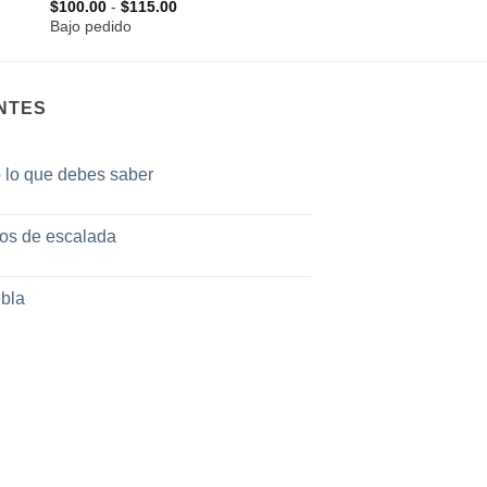
Rango
$
100.00
-
$
115.00
de
Bajo pedido
precios:
desde
$100.00
hasta
$115.00
NTES
o lo que debes saber
tos de escalada
bla