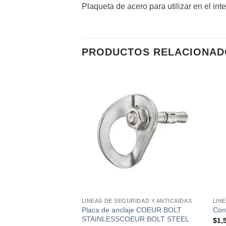
Plaqueta de acero para utilizar en el int
PRODUCTOS RELACIONAD
Añadir
Añadir
a la
a la
lista de
lista de
deseos
deseos
RIDAD Y ANTICAÍDAS
LINEAS DE SEGURIDAD Y ANTICAÍDAS
LIN
Placa de anclaje COEUR BOLT
K 40
Con
STAINLESSCOEUR BOLT STEEL
$
1,