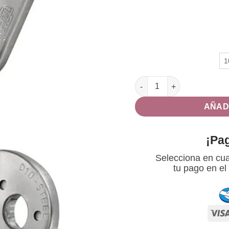
Placa de anclaje COEUR S
AÑAD
¡Pa
Selecciona en cua
tu pago en el