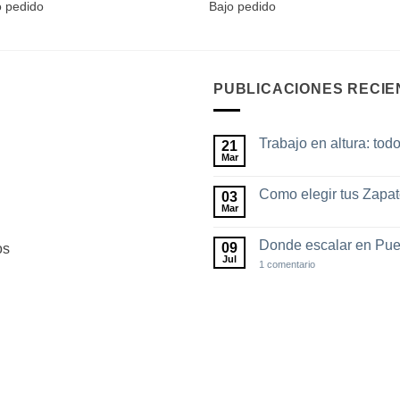
de
o pedido
Bajo pedido
precios:
desde
$1,565.00
hasta
$1,645.00
PUBLICACIONES RECIE
Trabajo en altura: tod
21
Mar
No
hay
comentarios
Como elegir tus Zapa
03
en
Trabajo
Mar
No
en
hay
altura:
comentarios
todo
Donde escalar en Pue
09
os
en
lo
Como
Jul
en
1 comentario
que
elegir
Donde
debes
tus
escalar
saber
Zapatos
en
de
Puebla
escalada