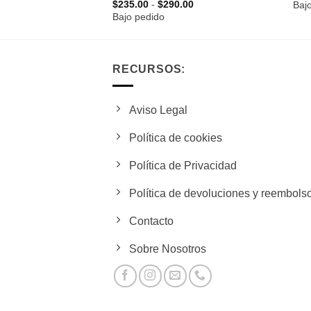
Rango
$
235.00
-
$
290.00
Baj
de
Bajo pedido
precios:
desde
$235.00
hasta
$290.00
RECURSOS:
Aviso Legal
Política de cookies
Política de Privacidad
Política de devoluciones y reembols
Contacto
Sobre Nosotros