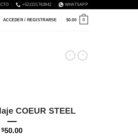
ACTO
+522221763842
WHATSAPP
0
ACCEDER / REGISTRARSE
$
0.00
claje COEUR STEEL
50.00
$