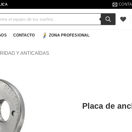
CONT
LICA
a
s
GOS
CONTACTO
ZONA PROFESIONAL
RIDAD Y ANTICAÍDAS
Añadir
a la
lista de
deseos
Placa de an