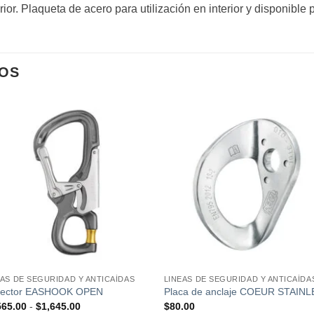
erior. Plaqueta de acero para utilización en interior y disponible
OS
Añadir
Añad
a la
a l
lista de
lista
deseos
dese
EAS DE SEGURIDAD Y ANTICAÍDAS
LINEAS DE SEGURIDAD Y ANTICAÍDA
ector EASHOOK OPEN
Placa de anclaje COEUR STAIN
Rango
565.00
-
$
1,645.00
$
80.00