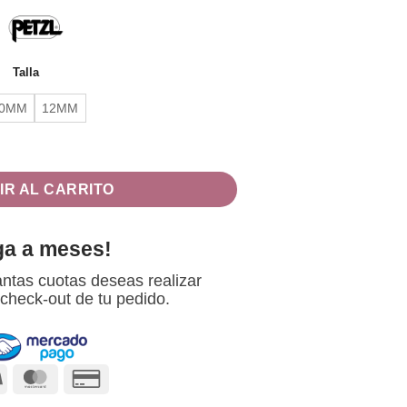
Talla
10MM
12MM
TEEL cantidad
IR AL CARRITO
ga a meses!
ntas cuotas deseas realizar
 check-out de tu pedido.
Visa
MasterCard
Credit
Card