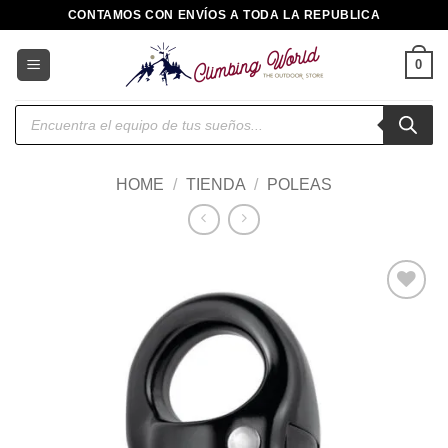
Saltar
CONTAMOS CON ENVÍOS A TODA LA REPUBLICA
al
contenido
0
Búsqueda
de
productos
HOME
/
TIENDA
/
POLEAS
Añadir
a la
lista de
deseos