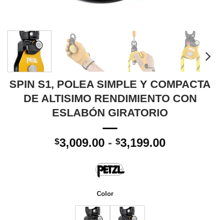
SPIN S1, POLEA SIMPLE Y COMPACTA
DE ALTISIMO RENDIMIENTO CON
ESLABÓN GIRATORIO
Rango
3,009.00
-
3,199.00
$
$
de
precios:
desde
$3,009.00
Color
hasta
$3,199.00