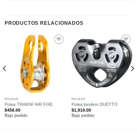
PRODUCTOS RELACIONADOS
Añadir
Añadir
a la
a la
lista de
lista de
deseos
deseos
POLEAS
POLEAS
Polea TRANSF’AIR FIXE
Polea tandem DUETTO
$
458.00
$
1,910.00
Bajo pedido
Bajo pedido